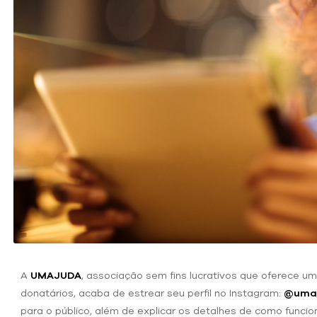
A
UMAJUDA
, associação sem fins lucrativos que oferece 
donatários, acaba de estrear seu perfil no Instagram:
@umaj
para o público, além de explicar os detalhes de como funcion