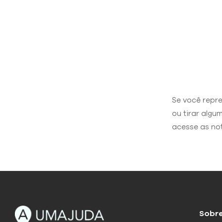
Se você repr
ou tirar algu
acesse as not
Sobr